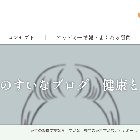
コンセプト
アカデミー情報・よくある質問
な美顔法
特徴
学校
のすいなブログ 健康
独立
手技
東京の整体学校なら「すいな」専門の東京すいなアカデミー
講座