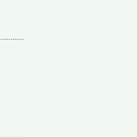
-------------
-------------