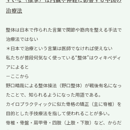
治療法
整体は日本で作られた言葉で関節や筋肉を整える手法で
治療法ではない
＊日本で治療という言葉は医師でなければ使えない
私たちが普段何気なく使っている“整体”はウィキぺディ
アによると
－ここから
野口晴哉
による整体操法（
野口整体
）が戦後有名になっ
たことで、知られるようになった用語である。
カイロプラクティック
に似た骨格の矯正（主に脊椎）を
目的とした手技療法を指して使われることが多い。
脊椎
・
骨盤
・
肩甲骨
・
四肢
（
上肢
・
下肢
）など、からだ