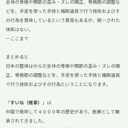
全体の
骨格
や
関節
の歪み・ズレの矯正、
骨格筋
の調整な
どを、手足を使った手技と補助道具で行う技術およびそ
の行為を意味しているという意見もあるが、統一された
体系はない。
－ここまで
まとめると
日本の整体はからだ全体の
骨格
や
関節
の歪み・ズレの矯
正、
骨格筋
の調整などを、手足を使った手技と補助道具
で行う技術およびその行為ということになります。
「
すいな（推拿）
」は
中国で発祥して４０００年の歴史があり、医療として継
承されてきました。