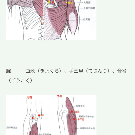
腕 曲池（きょくち）、手三里（てさんり）、合谷
（ごうこく）