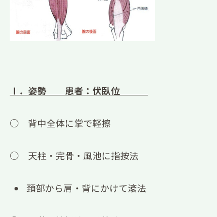
Ⅰ．姿勢 患者：伏臥位
○ 背中全体に掌で軽擦
○ 天柱・完骨・風池に指按法
頚部から肩・背にかけて滾法