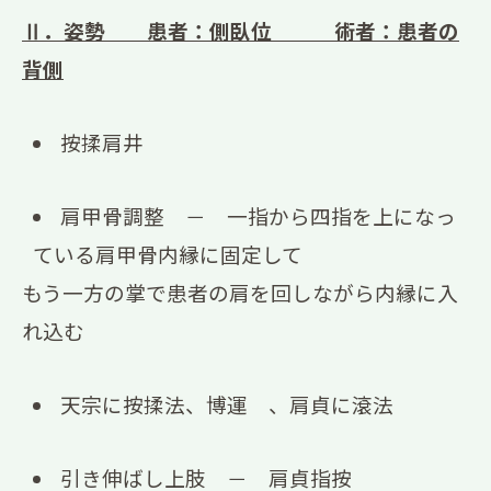
Ⅱ．姿勢 患者：側臥位 術者：患者の
背側
按揉肩井
肩甲骨調整 － 一指から四指を上になっ
ている肩甲骨内縁に固定して
もう一方の掌で患者の肩を回しながら内縁に入
れ込む
天宗に按揉法、博運 、肩貞に滾法
引き伸ばし上肢 － 肩貞指按