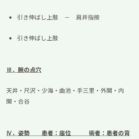
引き伸ばし上肢 － 肩井指按
引き伸ばし上肢
Ⅲ．腕の点穴
天井・尺沢・少海・曲池・手三里・外関・内
関・合谷
Ⅳ．姿勢 患者：座位 術者：患者の背