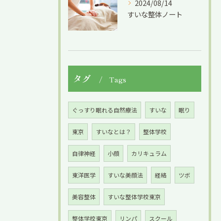
2024/08/14
すいな整体ノート
タグ
Tags
ぐっすり眠れる自然療法
すいな
眠り
東京
すいなとは？
整体学校
自律神経
小顔
カリキュラム
東洋医学
すいな美顔法
経絡
ツボ
美容整体
すいな整体学校東京
整体学校東京
リンパ
スクール