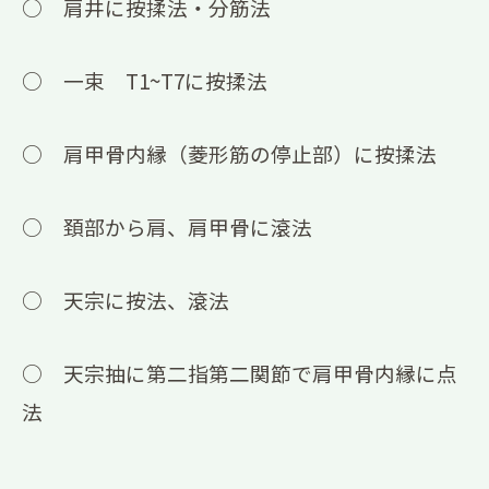
○ 肩井に按揉法・分筋法
○ 一束 T1~T7に按揉法
○ 肩甲骨内縁（菱形筋の停止部）に按揉法
○ 頚部から肩、肩甲骨に滾法
○ 天宗に按法、滾法
○ 天宗抽に第二指第二関節で肩甲骨内縁に点
法